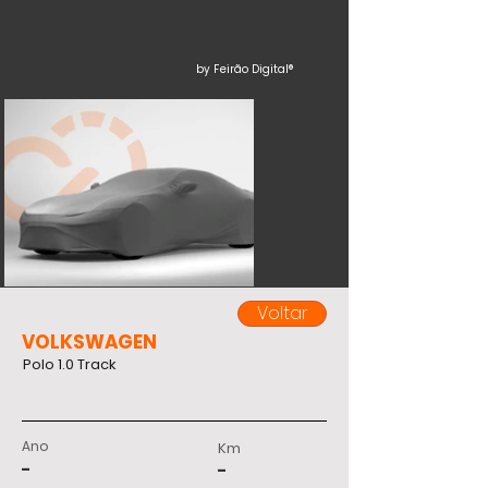
by Feirão Digital®
Voltar
VOLKSWAGEN
Polo 1.0 Track
Ano
Km
-
-