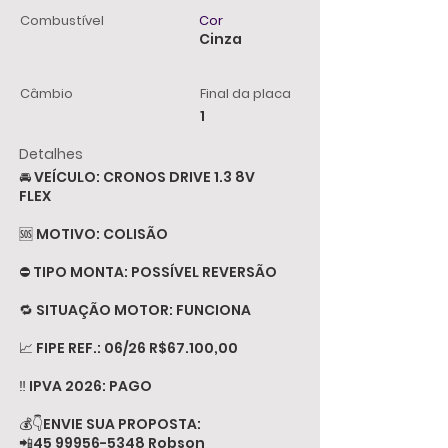
Combustível
Cor
Cinza
Câmbio
Final da placa
1
Detalhes
🚘 VEÍCULO: CRONOS DRIVE 1.3 8V
FLEX
🆘 MOTIVO: COLISÃO
⛔️ TIPO MONTA: POSSÍVEL REVERSÃO
🔁 SITUAÇÃO MOTOR: FUNCIONA
📈 FIPE REF.: 06/26 R$67.100,00
‼️ IPVA 2026: PAGO
💰👇ENVIE SUA PROPOSTA:
📲45
99956-5348
Robson