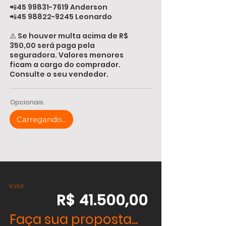
📲45
99831-7619
Anderson
📲45
98822-9245
Leonardo
⚠️ Se houver multa acima de R$
350,00 será paga pela
seguradora. Valores menores
ficam a cargo do comprador.
Consulte o seu vendedor.
Opcionais
Carregando...
Valor
R$ 41.500,00
Faça sua proposta...