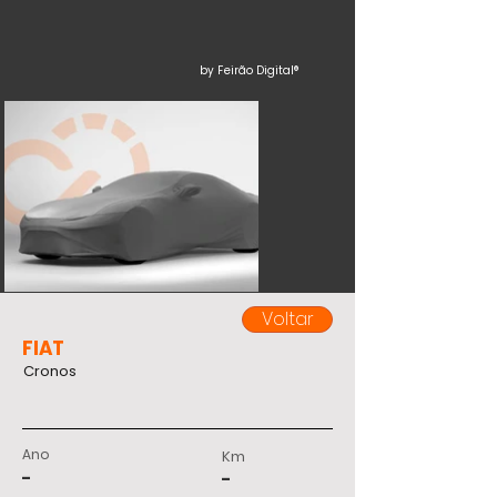
by Feirão Digital®
Voltar
FIAT
Cronos
Ano
Km
-
-