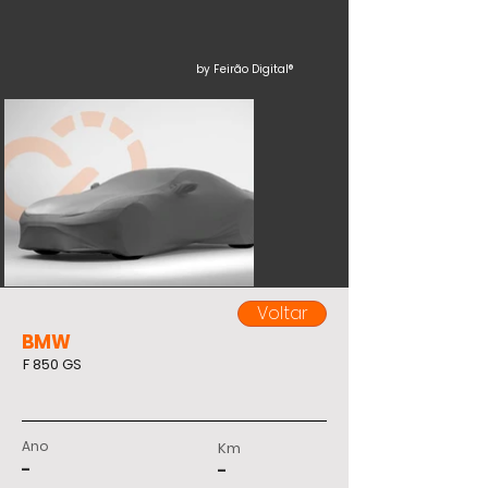
by Feirão Digital®
Voltar
BMW
F 850 GS
Ano
Km
-
-