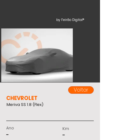
by Feirão Digital®
Voltar
CHEVROLET
Meriva SS 1.8 (Flex)
Ano
Km
-
-