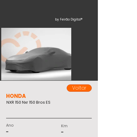
by Feirão Digital®
Voltar
HONDA
NXR 150 Nxr 150 Bros ES
Ano
Km
-
-