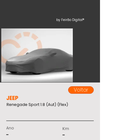
by Feirão Digital®
Voltar
JEEP
Renegade Sport 1.8 (Aut) (Flex)
Ano
Km
-
-