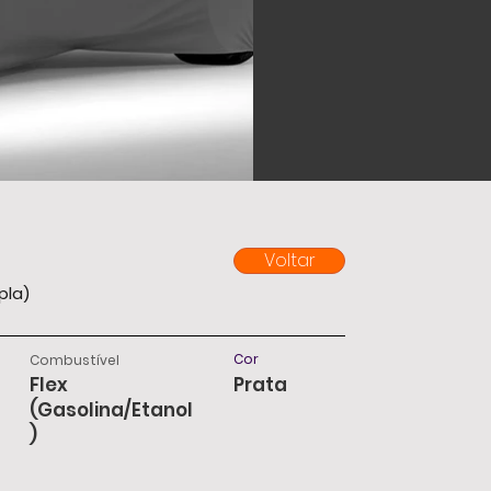
Voltar
pla)
Cor
Combustível
Flex
Prata
(Gasolina/Etanol
)