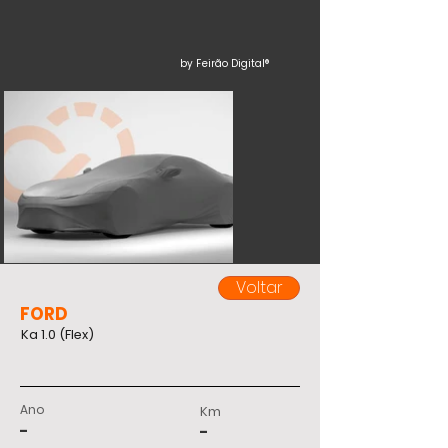
by Feirão Digital®
Voltar
FORD
Ka 1.0 (Flex)
Ano
Km
-
-