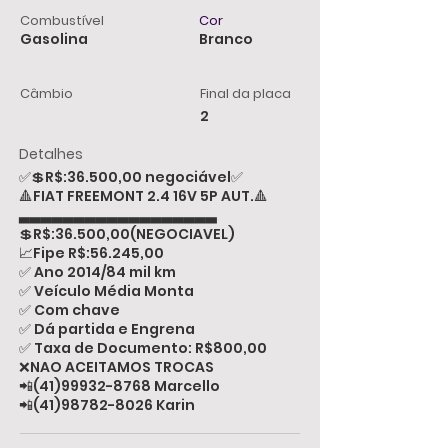
Combustível
Cor
Gasolina
Branco
Câmbio
Final da placa
2
Detalhes
✅💲R$:36.500,00 negociável✅
🔺FIAT FREEMONT 2.4 16V 5P AUT.🔺
▃▃▃▃▃▃▃▃▃▃▃▃▃▃▃▃▃▃
💲R$:36.500,00(NEGOCIAVEL)
📈Fipe R$:56.245,00
✅ Ano 2014/84 mil km
✅ Veículo Média Monta
✅ Com chave
✅ Dá partida e Engrena
✅ Taxa de Documento: R$800,00
❌NAO ACEITAMOS TROCAS
📲(41)99932-8768 Marcello
📲(41)98782-8026 Karin