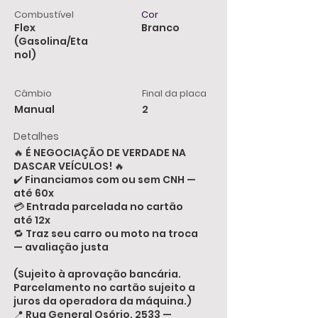
Combustível
Cor
Flex
Branco
(Gasolina/Eta
nol)
Câmbio
Final da placa
Manual
2
Detalhes
🔥 É NEGOCIAÇÃO DE VERDADE NA
DASCAR VEÍCULOS! 🔥
✔️ Financiamos com ou sem CNH —
até 60x
💳 Entrada parcelada no cartão
até 12x
🔁 Traz seu carro ou moto na troca
— avaliação justa
(Sujeito à aprovação bancária.
Parcelamento no cartão sujeito a
juros da operadora da máquina.)
📍 Rua General Osório, 2533 —