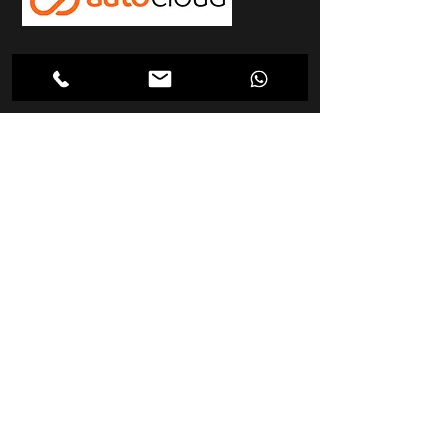
Nossa loja
Carregando ...
Endereço
Carregando ...
Carregando ...
Carregando ...
Carregando ...
Nosso E-mail
Carregando ...
Nosso
Site
Carregando ...
Telefon
e
Carregando ...