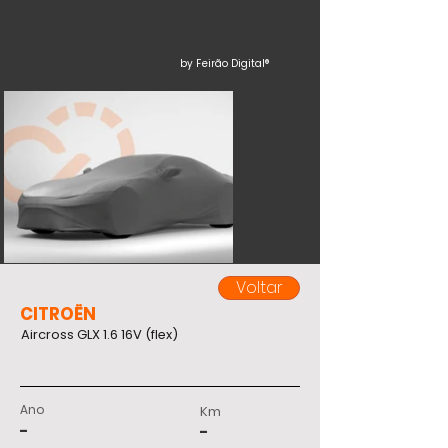
by Feirão Digital®
Voltar
CITROËN
Aircross GLX 1.6 16V (flex)
Ano
Km
-
-