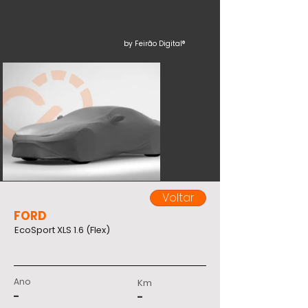
by Feirão Digital®
Voltar
FORD
EcoSport XLS 1.6 (Flex)
Ano
Km
-
-