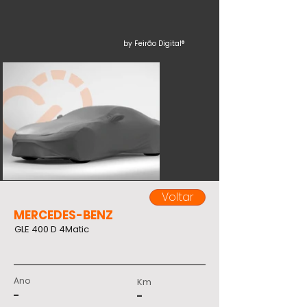
by Feirão Digital®
Voltar
MERCEDES-BENZ
GLE 400 D 4Matic
Ano
Km
-
-