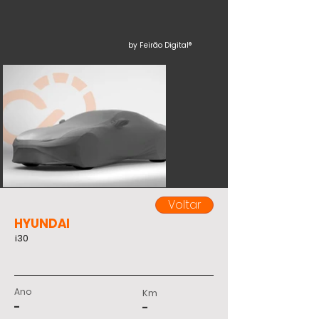
by Feirão Digital®
Voltar
HYUNDAI
i30
Ano
Km
-
-