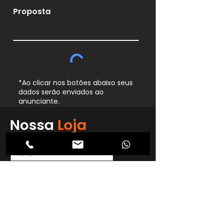
Proposta
*Ao clicar nos botões abaixo seus
dados serão enviados ao
anunciante.
Whatsapp
Nossa
Loja
Enviar
Nossa loja
Carregando ...
Endereço