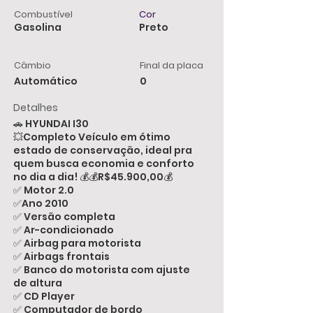
Combustível
Cor
Gasolina
Preto
Câmbio
Final da placa
Automático
0
Detalhes
🚗 HYUNDAI I30
💥Completo Veículo em ótimo
estado de conservação, ideal pra
quem busca economia e conforto
no dia a dia! 💰💰R$45.900,00💰
✅ Motor 2.0
✅Ano 2010
✅ Versão completa
✅ Ar-condicionado
✅ Airbag para motorista
✅ Airbags frontais
✅ Banco do motorista com ajuste
de altura
✅ CD Player
✅ Computador de bordo