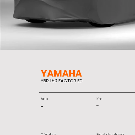
YAMAHA
YBR 150 FACTOR ED
Ano
Km
-
-
Câmbio
Final da placa