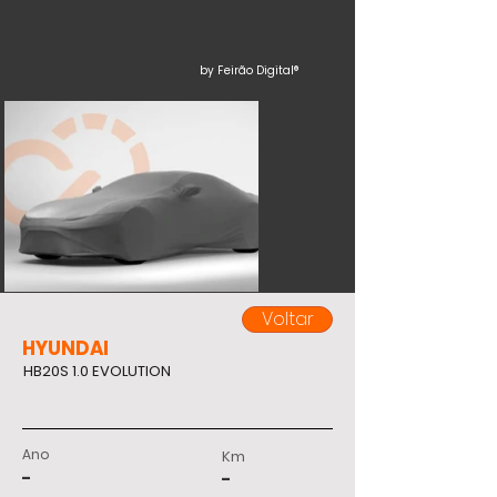
by Feirão Digital®
Voltar
HYUNDAI
HB20S 1.0 EVOLUTION
Ano
Km
-
-