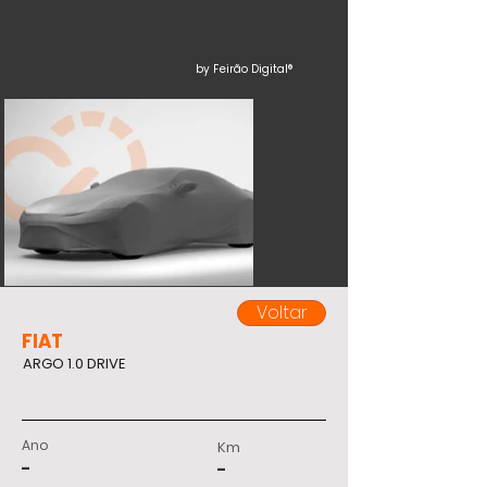
by Feirão Digital®
Voltar
FIAT
ARGO 1.0 DRIVE
Ano
Km
-
-