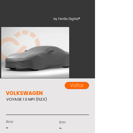
by Feirão Digital®
Voltar
VOLKSWAGEN
VOYAGE 1.0 MPI (FLEX)
Ano
Km
-
-