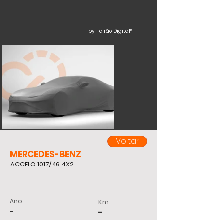
by Feirão Digital®
Voltar
MERCEDES-BENZ
ACCELO 1017/46 4X2
Ano
Km
-
-