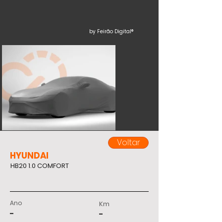
by Feirão Digital®
Voltar
HYUNDAI
HB20 1.0 COMFORT
Ano
Km
-
-