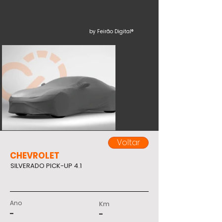
by Feirão Digital®
Voltar
CHEVROLET
SILVERADO PICK-UP 4.1
Ano
Km
-
-