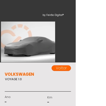
by Feirão Digital®
Voltar
VOLKSWAGEN
VOYAGE 1.0
Ano
Km
-
-