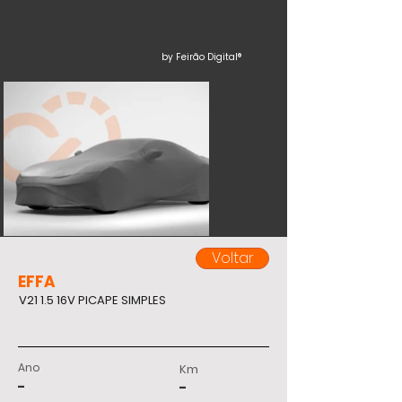
by Feirão Digital®
Voltar
EFFA
V21 1.5 16V PICAPE SIMPLES
Ano
Km
-
-