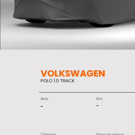
VOLKSWAGEN
POLO 1.0 TRACK
Ano
Km
-
-
Câmbio
Final da placa