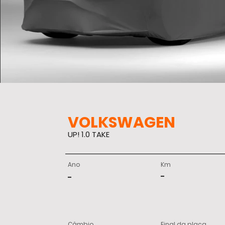
VOLKSWAGEN
UP! 1.0 TAKE
Ano
Km
-
-
Câmbio
Final da placa