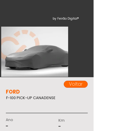
by Feirão Digital®
Voltar
FORD
F-100 PICK-UP CANADENSE
Ano
Km
-
-