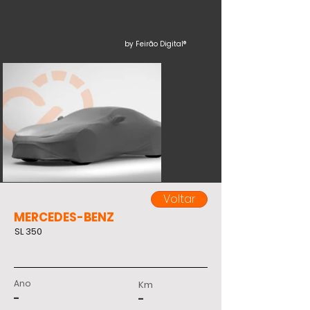
by Feirão Digital®
Voltar
MERCEDES-BENZ
SL 350
Ano
Km
-
-