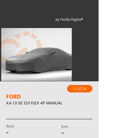
by Feirão Digital®
Voltar
FORD
KA 1.0 SE 12V FLEX 4P MANUAL
Ano
Km
-
-