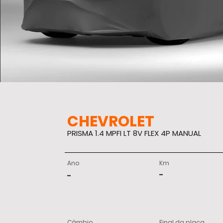
CHEVROLET
PRISMA 1.4 MPFI LT 8V FLEX 4P MANUAL
Ano
Km
-
-
Câmbio
Final da placa