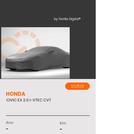
by Feirão Digital®
Voltar
HONDA
CIVIC EX 2.0 I-VTEC CVT
Ano
Km
-
-