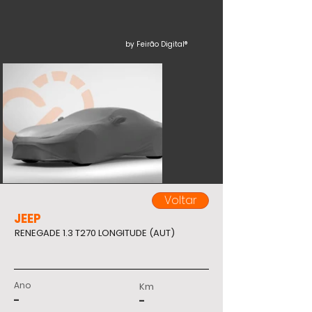
by Feirão Digital®
Voltar
JEEP
RENEGADE 1.3 T270 LONGITUDE (AUT)
Ano
Km
-
-